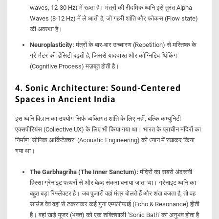
waves, 12-30 Hz) में रहता है। मंत्रों की रीदमिक ध्वनि इसे तुरंत Alpha
Waves (8-12 Hz) में ले आती है, जो गहरी शांति और फोकस (Flow state)
की अवस्था है।
Neuroplasticity:
मंत्रों के बार-बार उच्चारण (Repetition) से मस्तिष्क के
ग्रे-मैटर की डेंसिटी बढ़ती है, जिससे याददाश्त और कॉग्निटिव थिंकिंग
(Cognitive Process) मज़बूत होती है।
4. Sonic Architecture: Sound-Centered
Spaces in Ancient India
इस ध्वनि विज्ञान का उपयोग सिर्फ व्यक्तिगत शांति के लिए नहीं, बल्कि कम्युनिटी
एक्सपीरियंस (Collective UX) के लिए भी किया गया था। भारत के प्राचीन मंदिरों का
निर्माण ‘सोनिक आर्किटेक्चर’ (Acoustic Engineering) को ध्यान में रखकर किया
गया था।
The Garbhagriha (The Inner Sanctum):
मंदिरों का सबसे अंदरूनी
हिस्सा ग्रेनाइट पत्थरों से और बेहद संकरा बनाया जाता था। ग्रेनाइट ध्वनि का
बहुत बड़ा रिफ्लेक्टर है। जब पुजारी वहां मंत्र बोलते हैं और शंख बजता है, तो वह
साउंड वेव वहां से टकराकर कई गुना एम्पलीफाई (Echo & Resonance) होती
है। वहां खड़े यूजर (भक्त) को एक शक्तिशाली ‘Sonic Bath’ का अनुभव होता है