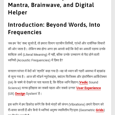
Mantra, Brainwave, and Digital
Helper
Introduction: Beyond Words, Into
Frequencies
जब हम ‘वेद’ शब्द सुनते हैं, तो हमारा दिमाग प्राचीन लिपियों, ग्रंथों और दार्शनिक विचारों
की ओर जाता है। लेकिन क्या होगा अगर हम आपसे कहें कि वेदों का असली रहस्य उनके
शाब्दिक अर्थ (Literal Meaning) में नहीं, बल्कि उनके उच्चारण से पैदा होने वाली
ध्वनियों (Acoustic Frequencies) में छिपा है?
सनातन परंपरा में वेदों को ‘श्रुति’ कहा गया है—वह जो ध्यान की गहरी अवस्था में ब्रह्मांड
से सुना गया है। आज की मॉडर्न न्यूरोसाइंस, क्वांटम फिजिक्स और इंफॉर्मेशन आर्किटेक्चर
(IA) के चश्मे से देखने पर पता चलता है, कि वैदिक ध्वनि विज्ञान (
Vedic
Sound
Science) मानव इतिहास का सबसे पहला और सबसे उन्नत ‘
User Experience
(UX)
Design
System’ है।
इस ब्लॉग में हम डिकोड करेंगे कि कैसे मंत्रों की कंपन (Vibrations) हमारे दिमाग को
री-वायर करती हैं और कैसे ये ध्वनियां अदृश्य ज्यामितीय ग्रिड्स (Geometric
Grids
)