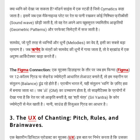
क्या ध्वनि को देखा जा सकता है? मॉडर्न साइंस में एक स्टडी है जिसे Cymatics कहा
जाता है। इसमें जब एक मैकेनाइज्ड प्लेट पर रेत या पानी रखकर कोई निश्चित फ्रीक्वेंसी
(Sound wave) छोड़ी जाती है, तो वह रेत अपने आप खूबसूरत ज्यामितीय आकृतियों
(Geometric Patterns) और परफेक्ट सिमेट्री में सज जाती है।
सामवेद, जो पूरी तरह से ध्वनियों और धुनों (Melodies) का वेद है, इसी का सबसे बड़ा
प्रमाण है। जब
ऋग्वेद
के मंत्रों को सामवेद की धुनों में गाया जाता है, तो वे ब्रह्मांड में एक
अदृश्य आर्किटेक्चर खड़ा करते हैं।
The
Figma
Connection:
एक यूएक्स डिज़ाइनर के तौर पर जब हम फिग्मा (
Figma
)
पर 12-कॉलम ग्रिड या सेक्रेड ज्योमेट्री आधारित लेआउट बनाते हैं, तो हम स्क्रीन पर
संतुलन (Balance) ढूंढ रहे होते हैं। प्राचीन भारत में, यही संतुलन ‘ध्वनि’ के ज़रिए हवा
में बनाया जाता था। जब ‘ॐ’ (OM) का उच्चारण होता है, तो साइमैटिक्स के प्रयोगों में
देखा गया है कि रेत पर जो आकृति बनती है, वह ‘श्री यंत्र’ (Sri Yantra) के कोर
ज्योमेट्री से मेल खाती है। यानी, साउंड ही विजुअल ग्रिड का आधार है।
3. The
UX
of Chanting: Pitch, Rules, and
Brainwaves
.
एक बेहतरीन डिजिटल प्रोडक्ट का यूएक्स (
UX
) इस बात पर निर्भर करता है कि उसका