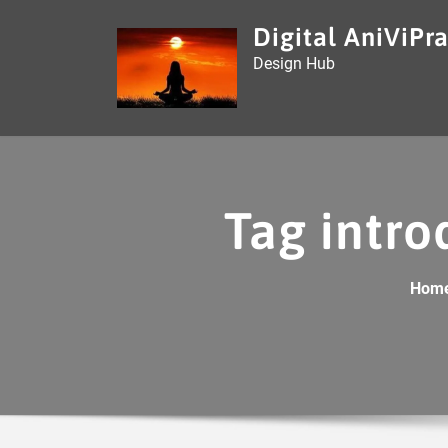
Skip
Digital AniViPra
to
Design Hub
content
Tag introd
Hom