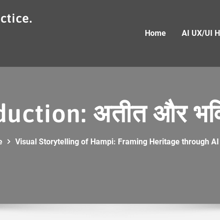
ctice.
Home
AI UX/UI 
uction: अतीत और भविष
e
Visual Storytelling of Hampi: Framing Heritage through A