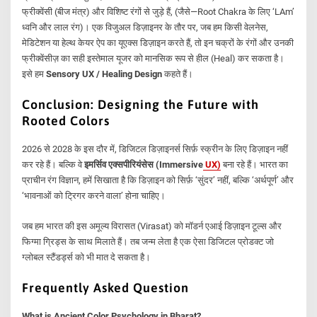
फ्रीक्वेंसी (बीज मंत्र) और विशिष्ट रंगों से जुड़े हैं, (जैसे—Root Chakra के लिए ‘LAm’
ध्वनि और लाल रंग)। एक विजुअल डिज़ाइनर के तौर पर, जब हम किसी वेलनेस,
मेडिटेशन या हेल्थ केयर ऐप का यूएक्स डिज़ाइन करते हैं, तो इन चक्रों के रंगों और उनकी
फ्रीक्वेंसीज़ का सही इस्तेमाल यूजर को मानसिक रूप से हील (Heal) कर सकता है।
इसे हम
Sensory UX / Healing Design
कहते हैं।
Conclusion: Designing the Future with
Rooted Colors
2026 से 2028 के इस दौर में, डिजिटल डिज़ाइनर्स सिर्फ़ स्क्रीन के लिए डिज़ाइन नहीं
कर रहे हैं। बल्कि वे
इमर्सिव एक्सपीरियंसेस (Immersive
UX
)
बना रहे हैं। भारत का
प्राचीन रंग विज्ञान, हमें सिखाता है कि डिज़ाइन को सिर्फ़ ‘सुंदर’ नहीं, बल्कि ‘अर्थपूर्ण’ और
‘भावनाओं को ट्रिगर करने वाला’ होना चाहिए।
जब हम भारत की इस अमूल्य विरासत (Virasat) को मॉडर्न एआई डिज़ाइन टूल्स और
फिग्मा ग्रिड्स के साथ मिलाते हैं। तब जन्म लेता है एक ऐसा डिजिटल प्रोडक्ट जो
ग्लोबल स्टैंडर्ड्स को भी मात दे सकता है।
Frequently Asked Question
What is Ancient Color Psychology in Bharat?