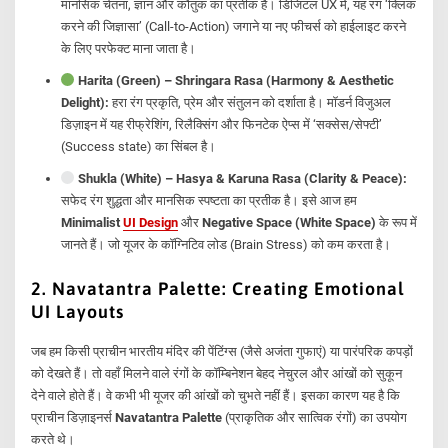
मानसिक चेतना, ज्ञान और कौतुक का प्रतीक है। डिजिटल UX में, यह रंग ‘क्लिक
करने की जिज्ञासा’ (Call-to-Action) जगाने या नए फीचर्स को हाईलाइट करने
के लिए परफेक्ट माना जाता है।
Harita (Green) – Shringara Rasa (Harmony & Aesthetic
Delight):
हरा रंग प्रकृति, प्रेम और संतुलन को दर्शाता है। मॉडर्न विजुअल
डिज़ाइन में यह रीफ्रेशिंग, रिलैक्सिंग और फिनटेक ऐप्स में ‘सक्सेस/सेफ्टी’
(Success state) का सिंबल है।
Shukla (White) – Hasya & Karuna Rasa (Clarity & Peace):
सफेद रंग शुद्धता और मानसिक स्पष्टता का प्रतीक है। इसे आज हम
Minimalist
UI Design
और
Negative Space (White Space)
के रूप में
जानते हैं। जो यूजर के कॉग्निटिव लोड (Brain Stress) को कम करता है।
2. Navatantra Palette: Creating Emotional
UI Layouts
जब हम किसी प्राचीन भारतीय मंदिर की पेंटिंग्स (जैसे अजंता गुफाएं) या पारंपरिक कपड़ों
को देखते हैं। तो वहाँ मिलने वाले रंगों के कॉम्बिनेशन बेहद नेचुरल और आंखों को सुकून
देने वाले होते हैं। वे कभी भी यूजर की आंखों को चुभते नहीं हैं। इसका कारण यह है कि
प्राचीन डिज़ाइनर्स
Navatantra Palette
(प्राकृतिक और सात्विक रंगों) का उपयोग
करते थे।