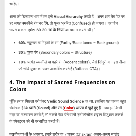
चाहिए।
आज की डिज़ाइन भाषा में हम इसे
Visual Hierarchy
कहते हैं। अगर आप वेब पेज पर
हर जगह चमकीले रंग भर देंगे, तो यूजर भ्रमित (Confused) हो जाएगा। प्राचीन
भारतीय कला हमेशा
60-30-10 के नियम
का पालन करती थी।”
60%
न्यूट्रल या मिट्टी के रंग (Earthy/Base tones – Background)
30%
पूरक रंग (Secondary colors – Structure)
10%
अत्यंत चमकीले या गहरे रंग (Accent colors), जैसे सिंदूरी या गहरा नीला,
जो सीधे यूजर का ध्यान आकर्षित करते हैं (Buttons, CTA)।
4. The Impact of Sacred Frequencies on
Colors
चूंकि हमारा पिछला प्रोजेक्ट
Vedic Sound Science
पर था, इसलिए यह जानना बहुत
रोमांचक है कि
ध्वनि (Sound) और रंग (
Color
) आपस में जुड़े हुए हैं
। जब हम किसी
मंत्र का उच्चारण करते हैं, तो उससे पैदा होने वाली फ्रीक्वेंसीज़ अदृश्य विजुअल कलर्स
के स्पेक्ट्रम को भी प्रभावित करती हैं।
प्राचीन ग्रंथों के अनुसार, हमारे शरीर के 7 चक्र (Chakras) अलग-अलग साउंड