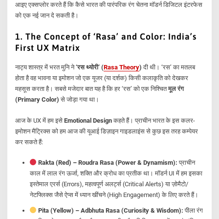
आइए एक्सप्लोर करते हैं कि कैसे भारत की पारंपरिक रंग चेतना मॉडर्न डिजिटल इंटरफेस
को एक नई जान दे सकती है।
1. The Concept of ‘Rasa’ and Color: India’s
First UX Matrix
नाट्य शास्त्र में भरत मुनि ने
‘रस थ्योरी’ (
Rasa Theory
)
दी थी। ‘रस’ का मतलब
होता है वह भावना या इमोशन जो एक यूजर (या दर्शक) किसी कलाकृति को देखकर
महसूस करता है। सबसे मजेदार बात यह है कि हर ‘रस’ को एक निश्चित
मूल रंग
(Primary Color)
से जोड़ा गया था।
आज के UX में हम इसे
Emotional Design
कहते हैं। प्राचीन भारत के इस कलर-
इमोशन मैट्रिक्स को हम आज की यूआई डिज़ाइन गाइडलाइंस से कुछ इस तरह कम्पेयर
कर सकते हैं:
Rakta (Red) – Roudra Rasa (Power & Dynamism):
प्राचीन
काल में लाल रंग ऊर्जा, शक्ति और क्रोध का प्रतीक था। मॉडर्न UI में हम इसका
इस्तेमाल एरर्स (Errors), महत्वपूर्ण अलर्ट्स (Critical Alerts) या ज़ोमैटो/
नेटफ्लिक्स जैसे ऐप्स में ध्यान खींचने (High Engagement) के लिए करते हैं।
Pita (Yellow) – Adbhuta Rasa (Curiosity & Wisdom):
पीला रंग