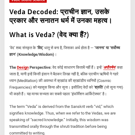
Veda Decoded: प्राचीन ज्ञान, उसके
प्रकार और सनातन धर्म में उनका महत्व।
What is Veda? (वेद क्या हैं?)
‘वेद’ शब्द संस्कृत के
‘विद्’
धातु से बना है, जिसका अर्थ होता है —
‘जानना’ या ‘सर्वोच्च
ज्ञान’ (Knowledge/Wisdom)
।
The
Design
Perspective:
वेद कोई साधारण किताबें नहीं हैं। इन्हें
‘
अपौरुषेय
‘
कहा
जाता है, यानी इन्हें किसी इंसान ने बैठकर लिखा नहीं है, बल्कि प्राचीन ऋषियों ने गहरे
ध्यान (Meditation) की अवस्था में ब्रह्मांड की ब्रह्मांडीय ध्वनियों (Cosmic
Frequencies) को महसूस किया और सुना। इसीलिए वेदों को
‘श्रुति’
(जो सुना गया)
भी कहते हैं। यह मानव सभ्यता का सबसे पहला ‘इंफॉर्मेशन आर्किटेक्चर’ है।
The term “Veda” is derived from the Sanskrit verb “vid,” which
signifies knowledge. Thus, when we refer to the Vedas, we are
speaking of “sacred knowledge.” Initially, this wisdom was
transmitted orally through the shruti tradition before being
committed to writing.