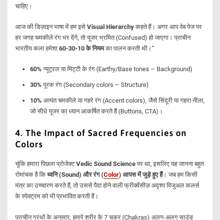
चाहिए।
आज की डिज़ाइन भाषा में हम इसे
Visual Hierarchy
कहते हैं। अगर आप वेब पेज पर
हर जगह चमकीले रंग भर देंगे, तो यूजर भ्रमित (Confused) हो जाएगा। प्राचीन
भारतीय कला हमेशा
60-30-10 के नियम
का पालन करती थी।”
60%
न्यूट्रल या मिट्टी के रंग (Earthy/Base tones – Background)
30%
पूरक रंग (Secondary colors – Structure)
10%
अत्यंत चमकीले या गहरे रंग (Accent colors), जैसे सिंदूरी या गहरा नीला,
जो सीधे यूजर का ध्यान आकर्षित करते हैं (Buttons, CTA)।
4. The Impact of Sacred Frequencies on
Colors
चूंकि हमारा पिछला प्रोजेक्ट
Vedic Sound Science
पर था, इसलिए यह जानना बहुत
रोमांचक है कि
ध्वनि (Sound) और रंग (
Color
) आपस में जुड़े हुए हैं
। जब हम किसी
मंत्र का उच्चारण करते हैं, तो उससे पैदा होने वाली फ्रीक्वेंसीज़ अदृश्य विजुअल कलर्स
के स्पेक्ट्रम को भी प्रभावित करती हैं।
प्राचीन ग्रंथों के अनुसार, हमारे शरीर के 7 चक्र (Chakras) अलग-अलग साउंड