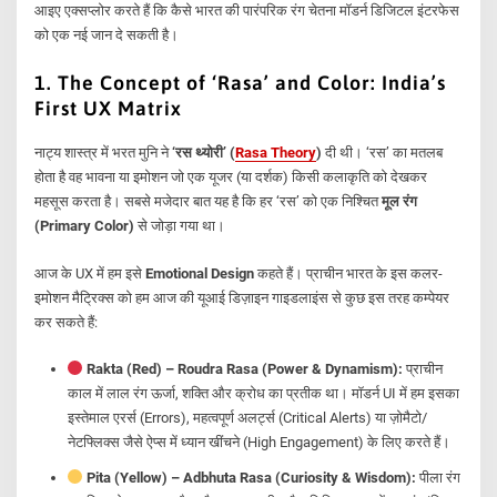
आइए एक्सप्लोर करते हैं कि कैसे भारत की पारंपरिक रंग चेतना मॉडर्न डिजिटल इंटरफेस
को एक नई जान दे सकती है।
1. The Concept of ‘Rasa’ and Color: India’s
First UX Matrix
नाट्य शास्त्र में भरत मुनि ने
‘रस थ्योरी’ (
Rasa Theory
)
दी थी। ‘रस’ का मतलब
होता है वह भावना या इमोशन जो एक यूजर (या दर्शक) किसी कलाकृति को देखकर
महसूस करता है। सबसे मजेदार बात यह है कि हर ‘रस’ को एक निश्चित
मूल रंग
(Primary Color)
से जोड़ा गया था।
आज के UX में हम इसे
Emotional Design
कहते हैं। प्राचीन भारत के इस कलर-
इमोशन मैट्रिक्स को हम आज की यूआई डिज़ाइन गाइडलाइंस से कुछ इस तरह कम्पेयर
कर सकते हैं:
Rakta (Red) – Roudra Rasa (Power & Dynamism):
प्राचीन
काल में लाल रंग ऊर्जा, शक्ति और क्रोध का प्रतीक था। मॉडर्न UI में हम इसका
इस्तेमाल एरर्स (Errors), महत्वपूर्ण अलर्ट्स (Critical Alerts) या ज़ोमैटो/
नेटफ्लिक्स जैसे ऐप्स में ध्यान खींचने (High Engagement) के लिए करते हैं।
Pita (Yellow) – Adbhuta Rasa (Curiosity & Wisdom):
पीला रंग