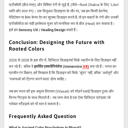
फ्रीक्वेंसी (बीज मंत्र) और विशिष्ट रंगों से जुड़े हैं, (जैसे—Root Chakra के लिए ‘LAm’
ध्वनि और लाल रंग)। एक विजुअल डिज़ाइनर के तौर पर, जब हम किसी वेलनेस,
मेडिटेशन या हेल्थ केयर ऐप का यूएक्स डिज़ाइन करते हैं, तो इन चक्रों के रंगों और उनकी
फ्रीक्वेंसीज़ का सही इस्तेमाल यूजर को मानसिक रूप से हील (Heal) कर सकता है।
इसे हम
Sensory UX / Healing Design
कहते हैं।
Conclusion: Designing the Future with
Rooted Colors
2026 से 2028 के इस दौर में, डिजिटल डिज़ाइनर्स सिर्फ़ स्क्रीन के लिए डिज़ाइन नहीं
कर रहे हैं। बल्कि वे
इमर्सिव एक्सपीरियंसेस (Immersive
UX
)
बना रहे हैं। भारत का
प्राचीन रंग विज्ञान, हमें सिखाता है कि डिज़ाइन को सिर्फ़ ‘सुंदर’ नहीं, बल्कि ‘अर्थपूर्ण’ और
‘भावनाओं को ट्रिगर करने वाला’ होना चाहिए।
जब हम भारत की इस अमूल्य विरासत (Virasat) को मॉडर्न एआई डिज़ाइन टूल्स और
फिग्मा ग्रिड्स के साथ मिलाते हैं। तब जन्म लेता है एक ऐसा डिजिटल प्रोडक्ट जो
ग्लोबल स्टैंडर्ड्स को भी मात दे सकता है।
Frequently Asked Question
What is Ancient Color Psychology in Bharat?