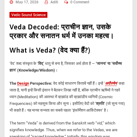
May 17, 2026
Aditi
0 Comment
Vedic Sound Science
Veda Decoded: प्राचीन ज्ञान, उसके
प्रकार और सनातन धर्म में उनका महत्व।
What is Veda? (वेद क्या हैं?)
‘वेद’ शब्द संस्कृत के
‘विद्’
धातु से बना है, जिसका अर्थ होता है —
‘जानना’ या ‘सर्वोच्च
ज्ञान’ (Knowledge/Wisdom)
।
The
Design
Perspective:
वेद कोई साधारण किताबें नहीं हैं। इन्हें
‘
अपौरुषेय
‘
कहा
जाता है, यानी इन्हें किसी इंसान ने बैठकर लिखा नहीं है, बल्कि प्राचीन ऋषियों ने गहरे
ध्यान (Meditation) की अवस्था में ब्रह्मांड की ब्रह्मांडीय ध्वनियों (Cosmic
Frequencies) को महसूस किया और सुना। इसीलिए वेदों को
‘श्रुति’
(जो सुना गया)
भी कहते हैं। यह मानव सभ्यता का सबसे पहला ‘इंफॉर्मेशन आर्किटेक्चर’ है।
The term “Veda” is derived from the Sanskrit verb “vid,” which
signifies knowledge. Thus, when we refer to the Vedas, we are
speaking of “sacred knowledge.” Initially, this wisdom was