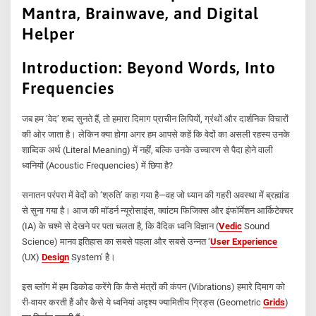
Mantra, Brainwave, and Digital
Helper
Introduction: Beyond Words, Into
Frequencies
जब हम ‘वेद’ शब्द सुनते हैं, तो हमारा दिमाग प्राचीन लिपियों, ग्रंथों और दार्शनिक विचारों
की ओर जाता है। लेकिन क्या होगा अगर हम आपसे कहें कि वेदों का असली रहस्य उनके
शाब्दिक अर्थ (Literal Meaning) में नहीं, बल्कि उनके उच्चारण से पैदा होने वाली
ध्वनियों (Acoustic Frequencies) में छिपा है?
सनातन परंपरा में वेदों को ‘श्रुति’ कहा गया है—वह जो ध्यान की गहरी अवस्था में ब्रह्मांड
से सुना गया है। आज की मॉडर्न न्यूरोसाइंस, क्वांटम फिजिक्स और इंफॉर्मेशन आर्किटेक्चर
(IA) के चश्मे से देखने पर पता चलता है, कि वैदिक ध्वनि विज्ञान (
Vedic
Sound
Science) मानव इतिहास का सबसे पहला और सबसे उन्नत ‘
User Experience
(UX)
Design
System’ है।
इस ब्लॉग में हम डिकोड करेंगे कि कैसे मंत्रों की कंपन (Vibrations) हमारे दिमाग को
री-वायर करती हैं और कैसे ये ध्वनियां अदृश्य ज्यामितीय ग्रिड्स (Geometric
Grids
)