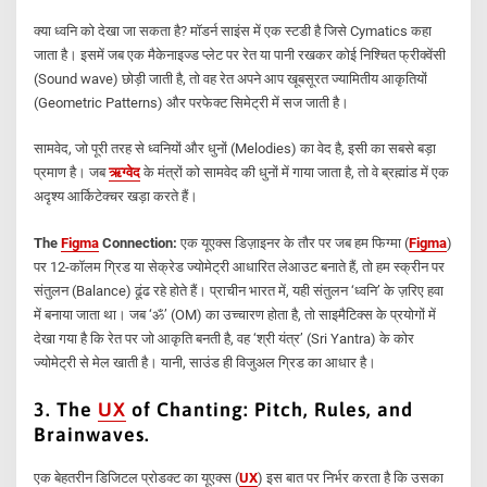
क्या ध्वनि को देखा जा सकता है? मॉडर्न साइंस में एक स्टडी है जिसे Cymatics कहा
जाता है। इसमें जब एक मैकेनाइज्ड प्लेट पर रेत या पानी रखकर कोई निश्चित फ्रीक्वेंसी
(Sound wave) छोड़ी जाती है, तो वह रेत अपने आप खूबसूरत ज्यामितीय आकृतियों
(Geometric Patterns) और परफेक्ट सिमेट्री में सज जाती है।
सामवेद, जो पूरी तरह से ध्वनियों और धुनों (Melodies) का वेद है, इसी का सबसे बड़ा
प्रमाण है। जब
ऋग्वेद
के मंत्रों को सामवेद की धुनों में गाया जाता है, तो वे ब्रह्मांड में एक
अदृश्य आर्किटेक्चर खड़ा करते हैं।
The
Figma
Connection:
एक यूएक्स डिज़ाइनर के तौर पर जब हम फिग्मा (
Figma
)
पर 12-कॉलम ग्रिड या सेक्रेड ज्योमेट्री आधारित लेआउट बनाते हैं, तो हम स्क्रीन पर
संतुलन (Balance) ढूंढ रहे होते हैं। प्राचीन भारत में, यही संतुलन ‘ध्वनि’ के ज़रिए हवा
में बनाया जाता था। जब ‘ॐ’ (OM) का उच्चारण होता है, तो साइमैटिक्स के प्रयोगों में
देखा गया है कि रेत पर जो आकृति बनती है, वह ‘श्री यंत्र’ (Sri Yantra) के कोर
ज्योमेट्री से मेल खाती है। यानी, साउंड ही विजुअल ग्रिड का आधार है।
3. The
UX
of Chanting: Pitch, Rules, and
Brainwaves
.
एक बेहतरीन डिजिटल प्रोडक्ट का यूएक्स (
UX
) इस बात पर निर्भर करता है कि उसका