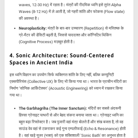
waves, 12-30 Hz) में रहता है। मंत्रों की रीदमिक ध्वनि इसे तुरंत Alpha
Waves (8-12 Hz) में ले आती है, जो गहरी शांति और फोकस (Flow state)
की अवस्था है।
Neuroplasticity:
मंत्रों के बार-बार उच्चारण (Repetition) से मस्तिष्क के
ग्रे-मैटर की डेंसिटी बढ़ती है, जिससे याददाश्त और कॉग्निटिव थिंकिंग
(Cognitive Process) मज़बूत होती है।
4. Sonic Architecture: Sound-Centered
Spaces in Ancient India
इस ध्वनि विज्ञान का उपयोग सिर्फ व्यक्तिगत शांति के लिए नहीं, बल्कि कम्युनिटी
एक्सपीरियंस (Collective UX) के लिए भी किया गया था। भारत के प्राचीन मंदिरों का
निर्माण ‘सोनिक आर्किटेक्चर’ (Acoustic Engineering) को ध्यान में रखकर किया
गया था।
The Garbhagriha (The Inner Sanctum):
मंदिरों का सबसे अंदरूनी
हिस्सा ग्रेनाइट पत्थरों से और बेहद संकरा बनाया जाता था। ग्रेनाइट ध्वनि का
बहुत बड़ा रिफ्लेक्टर है। जब पुजारी वहां मंत्र बोलते हैं और शंख बजता है, तो वह
साउंड वेव वहां से टकराकर कई गुना एम्पलीफाई (Echo & Resonance) होती
है। वहां खड़े यूजर (भक्त) को एक शक्तिशाली ‘Sonic Bath’ का अनुभव होता है